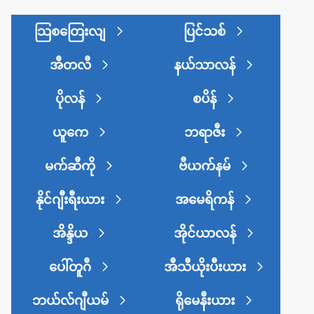
သြစတြေးလျ
ပြင်သစ်
အီတလီ
နယ်သာလန်
ပိုလန်
စပိန်
ယူကေ
ဘရာဇီး
မက်ဆီကို
ဗီယက်နမ်
နိုင်ဂျီးရီးယား
အမေရိကန်
အိန္ဒိယ
အိုင်ယာလန်
ပေါ်တူဂီ
အီသီယိုးပီးယား
ဘယ်လ်ဂျီယမ်
ရိုမေနီးယား