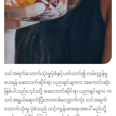
သင်အရက်သောက်သုံးမှုပုံစံနှင့်ပတ်သက်၍ လမ်းညွှန်မှု
ပေးရန် ဆေးဘက်ဆိုင်ရာ ပညာရှင်များက အကောင်းဆုံး
ဖြစ်ပါသည်။ ၎င်းတို့ (ဆေးဘက်ဆိုင်ရာ ပညာရှင်များ) က
သင်အရွယ်ရောက်ပြီးဘဝတစ်လျှောက်လုံး သင်အရက်
သောက်သုံးမှု ပုံစံသည် သင့်ကျန်းမာရေးအပေါ် မည်သို့