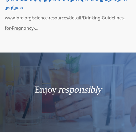
ကျဉ်းချုပ
www.iard.org/science-resources/detail/Drinking-Guidelines-
for-Pregnancy-...
Enjoy
responsibly