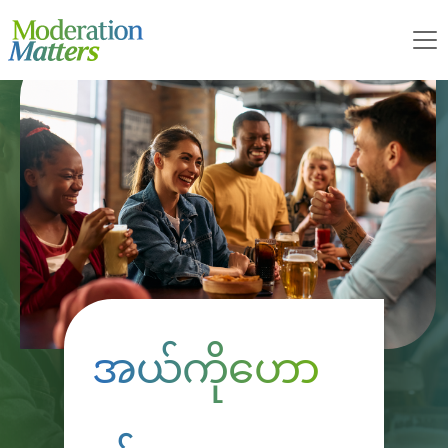
Skip
to
Open
main
menu
content
အယ်ကိုဟော