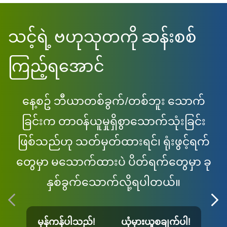
သင့်ရဲ့ ဗဟုသုတကို ဆန်းစစ်
ကြည့်ရအောင်
နေ့စဥ် ဘီယာတစ်ခွက်/တစ်ဘူး သောက်
ခြင်းက တာ၀န်ယူမှုရှိစွာသောက်သုံးခြင်း
ယာ
ဖြစ်သည်ဟု သတ်မှတ်ထားရင်၊ ရုံးဖွင့်ရက်
တွေမှာ မသောက်ထားပဲ ပိတ်ရက်တွေမှာ ခု
နှစ်ခွက်သောက်လို့ရပါတယ်။
မှန်ကန်ပါသည်!
ယုံမှားယူစချက်ပါ!