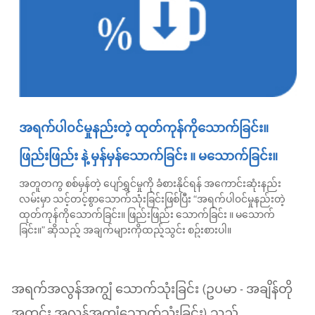
အရက်ပါ၀င်မှုနည်းတဲ့ ထုတ်ကုန်ကိုသောက်ခြင်း။
ဖြည်းဖြည်း နဲ့ မှန်မှန်သောက်ခြင်း ။ မသောက်ခြင်း။
အတူတကွ စစ်မှန်တဲ့ ပျော်ရွှင်မှုကို ခံစားနိုင်ရန် အကောင်းဆုံးနည်း
လမ်းမှာ သင့်တင့်စွာသောက်သုံးခြင်းဖြစ်ပြီး “အရက်ပါ၀င်မှုနည်းတဲ့
ထုတ်ကုန်ကိုသောက်ခြင်း။ ဖြည်းဖြည်း သောက်ခြင်း ။ မသောက်
ခြင်း။” ဆိုသည့် အချက်များကိုထည့်သွင်း စဥ်းစားပါ။
အရက်အလွန်အကျွံ သောက်သုံးခြင်း (ဥပမာ - အချိန်တို
အတွင်း အလွန်အကျွံသောက်သုံးခြင်း) သည်