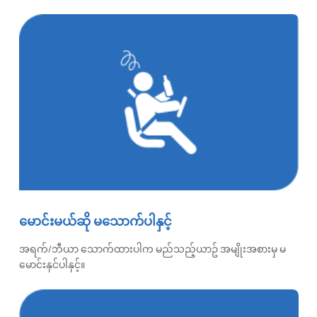
မောင်းမယ်ဆို မသောက်ပါနှင့်
အရက်/ဘီယာ သောက်ထားပါက မည်သည့်ယာဥ် အမျိုးအစားမှ မ
မောင်းနှင်ပါနှင့်။