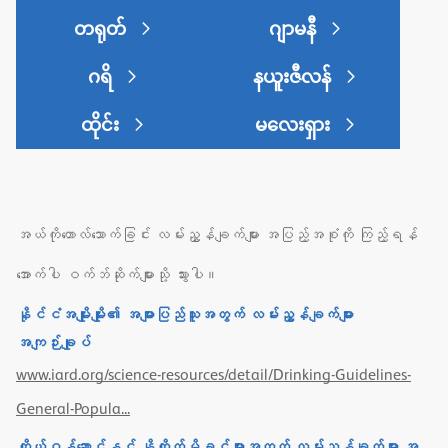
တရုတ်
ဂျာမနီ
ဂရိ
နယူးဇီလန်
ထိုင်း
မလေးရှား
အယ်ကိုဟောလ်သောက်ခြင်း လမ်းညွှန်ချက်များ အပြည့်အစုံကို ကြည့်ရန်
အောက်ပါ ဝက်ဘ်ဆိုက်များသို့ သွားပါ။
နိုင်ငံအမျိုးမျိုး၏ အများပြည်သူအတွက် လမ်းညွှန်ချက်များ
အကျဉ်းချုပ်
www.iard.org/science-resources/detail/Drinking-Guidelines-
General-Popula...
ကိုယ်ဝန်ဆောင်နှင့် နို့တိုက်မိခင်များအတွက် လမ်းညွှန်ချက်များ အ