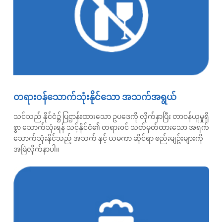
တရား၀န်သောက်သုံးနိုင်သော အသက်အရွယ်
သင်သည် နိုင်ငံ၌ ပြဌာန်းထားသော ဥပဒေကို လိုက်နာပြီး တာ၀န်ယူမှုရှိ
စွာ သောက်သုံးရန် သင့်နိုင်ငံ၏ တရား၀င် သတ်မှတ်ထားသော အရက်
သောက်သုံးနိုင်သည့် အသက် နှင့် ယမကာ ဆိုင်ရာ စည်းမျဥ်းများကို
အမြဲလိုက်နာပါ။