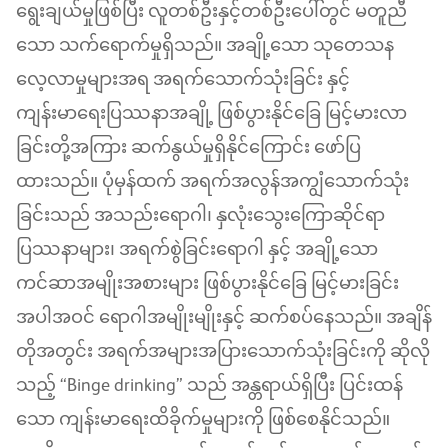
ရွေးချယ်မှုဖြစ်ပြီး လူတစ်ဦးနှင့်တစ်ဦးပေါ်တွင် မတူညီ
သော သက်ရောက်မှုရှိသည်။ အချို့သော သုတေသန
လေ့လာမှုများအရ အရက်သောက်သုံးခြင်း နှင့်
ကျန်းမာရေးပြဿနာအချို့ ဖြစ်ပွားနိုင်ခြေ မြင့်မားလာ
ခြင်းတို့အကြား ဆက်နွယ်မှုရှိနိုင်ကြောင်း ဖော်ပြ
ထားသည်။ ပုံမှန်ထက် အရက်အလွန်အကျွံသောက်သုံး
ခြင်းသည် အသည်းရောဂါ၊ နှလုံးသွေးကြောဆိုင်ရာ
ပြဿနာများ၊ အရက်စွဲခြင်းရောဂါ နှင့် အချို့သော
ကင်ဆာအမျိုးအစားများ ဖြစ်ပွားနိုင်ခြေ မြင့်မားခြင်း
အပါအဝင် ရောဂါအမျိုးမျိုးနှင့် ဆက်စပ်နေသည်။ အချိန်
တိုအတွင်း အရက်အများအပြားသောက်သုံးခြင်းကို ဆိုလို
သည့် “Binge drinking” သည် အန္တရာယ်ရှိပြီး ပြင်းထန်
သော ကျန်းမာရေးထိခိုက်မှုများကို ဖြစ်စေနိုင်သည်။