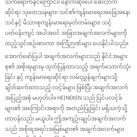
သက်ရောက်နိုင်ကြောင်း၊ နောက်ဆုံးပေါ် ဆေးဘက်
ဆိုင်ရာ သုတေသနများ၊ သင်၏ကျန်းမာရေးအခြေအနေ၊
သင်နှင့် မိသားစုကျန်းမာရေးမှတ်တမ်းများ၊ သင့်
ပတ်ဝန်းကျင် အပါအဝင် အခြားအချက်အလက်များကို
ထည့်သွင်းစဉ်းစားကာ အကြံဉာဏ်များ ပေးနိုင်ပါသည်။
အောက်ဖော်ပြပါ အချက်အလက်များသည် နိုင်ငံအများ
စု၏ အစိုးရများမှ ထုတ်ပြန်ထားသည့် အရက်သောက်သုံး
ခြင်း နှင့် ကျန်းမာရေးဆိုင်ရာ လမ်းညွှန်ချက်များသို့
ချိတ်ဆက်ထားသည့် လင့်ခ်များ ဖြစ်ပြီး အချက်အလက်
အပြည့်အစုံ မဟုတ်ပါ။ HEINEKEN သည် ပြင်ပလင့်ခ်
များ၏ အကြောင်းအရာကို အတည်ပြုခြင်း မရှိသကဲ့သို့
တာ၀န်လည်း မယူပါ။ ဤအကျဥ်းချုပ်အချက်အလက်
သည် အစိုးရအရင်းအမြစ်များ၏ အချက်အလက်များ