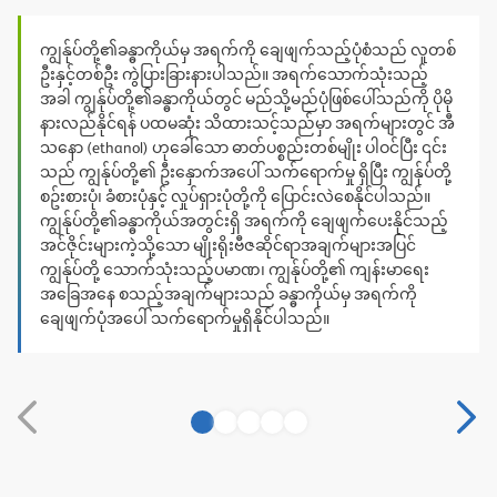
ကျွန်ုပ်တို့၏ခန္ဓာကိုယ်မှ အရက်ကို ချေဖျက်သည့်ပုံစံသည် လူတစ်
ဦးနှင့်တစ်ဦး ကွဲပြားခြားနားပါသည်။ အရက်သောက်သုံးသည့်
အခါ ကျွန်ုပ်တို့၏ခန္ဓာကိုယ်တွင် မည်သို့မည်ပုံဖြစ်ပေါ်သည်ကို ပိုမို
နားလည်နိုင်ရန် ပထမဆုံး သိထားသင့်သည်မှာ အရက်များတွင် အီ
သနော (ethanol) ဟုခေါ်သော ဓာတ်ပစ္စည်းတစ်မျိုး ပါဝင်ပြီး ၎င်း
သည် ကျွန်ုပ်တို့၏ ဦးနှောက်အပေါ် သက်ရောက်မှု ရှိပြီး ကျွန်ုပ်တို့
စဥ်းစားပုံ၊ ခံစားပုံနှင့် လှုပ်ရှားပုံတို့ကို ပြောင်းလဲစေနိုင်ပါသည်။
ကျွန်ုပ်တို့၏ခန္ဓာကိုယ်အတွင်းရှိ အရက်ကို ချေဖျက်ပေးနိုင်သည့်
အင်ဇိုင်းများကဲ့သို့သော မျိုးရိုးဗီဇဆိုင်ရာအချက်များအပြင်
ကျွန်ုပ်တို့ သောက်သုံးသည့်ပမာဏ၊ ကျွန်ုပ်တို့၏ ကျန်းမာရေး
အခြေအနေ စသည့်အချက်များသည် ခန္ဓာကိုယ်မှ အရက်ကို
ချေဖျက်ပုံအပေါ် သက်ရောက်မှုရှိနိုင်ပါသည်။
1
2
3
4
5