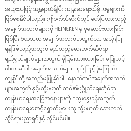
အထူးသဖြင့် အန္တရာယ်ရှိပြီး ကျန်းမာရေးထိခိုက်မှုများကို
ဖြစ်စေနိုင်ပါသည်။ ဤဝက်ဘ်ဆိုက်တွင် ဖော်ပြထားသည့်
အချက်အလက်များကို HEINEKEN မှ စုဆောင်းထားခြင်း
ဖြစ်ပြီး ဗဟုသုတ အချက်အလက်အတွက်သာ အသုံးပြု
ရန်ဖြစ်သည့်အတွက် မည်သည့်ဆေးဘက်ဆိုင်ရာ
ရည်ရွယ်ချက်များအတွက် မှီငြမ်းအားထားခြင်း မပြုသင့်
ပါ။ အဆိုပါအချက်အလက်များသည် ပြည့်စုံကြောင်း
ကျွန်ုပ်တို့ အတည်မပြုနိုင်ပါ။ နောက်ထပ်အချက်အလက်
များအတွက် နှင့်/သို့မဟုတ် သင်၏ပုဂ္ဂိုလ်ရေးဆိုင်ရာ
ကျန်းမာရေးအခြေအနေများကို ဆွေးနွေးရန်အတွက်
ကျန်းမာရေးစောင့်ရှောက်မှုပေးသူ သို့မဟုတ် ဆေးဘက်
ဆိုင်ရာပညာရှင်နှင့် တိုင်ပင်ပါ။