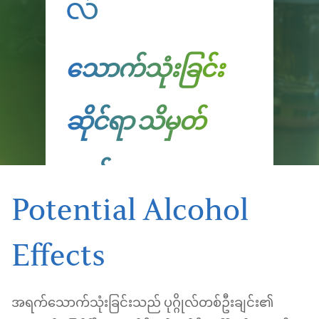
လ်
သောက်သုံးခြင်း
ဆိုင်ရာ သိမှတ်
ဖွယ်ရာ
Potential Alcohol
Effects
အရက်သောက်သုံးခြင်းသည် ပုဂ္ဂိုလ်တစ်ဦးချင်း၏