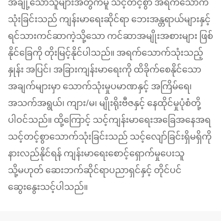
အချို့သောသူများအတွက်မူ သင့်တင့်စွာ အရက်သောက်
သုံးခြင်းသည် ကျန်းမာရေးဆိုင်ရာ ဘေးအန္တရာယ်များနှင့်
ရင်သားကင်ဆာကဲ့သို့သော ကင်ဆာအမျိုးအစားများ ဖြစ်
နိုင်ခြေကို တိုးမြင့်နိုင်ပါသည်။ အရက်သောက်သုံးသည့်
နှုန်း အပြင်၊ အခြားကျန်းမာရေးကို ထိခိုက်စေနိုင်သော
အချက်များမှာ သောက်သုံးမှုပမာဏနှင့် အကြိမ်ရေ၊
အသက်အရွယ်၊ ကျား/မ၊ မျိုးရိုးဗီဇနှင့် နေထိုင်မှုပုံစံတို့
ပါဝင်သည်။ ထို့ကြောင့် သင့်ကျန်းမာရေးအခြေအနေအရ
သင့်တင့်စွာသောက်သုံးခြင်းသည် သင့်လျော်ခြင်းရှိမရှိကို
နားလည်နိုင်ရန် ကျန်းမာရေးစောင့်ရှောက်မှုပေးသူ
သို့မဟုတ် ဆေးဘက်ဆိုင်ရာပညာရှင်နှင့် တိုင်ပင်
ဆွေးနွေးသင့်ပါသည်။