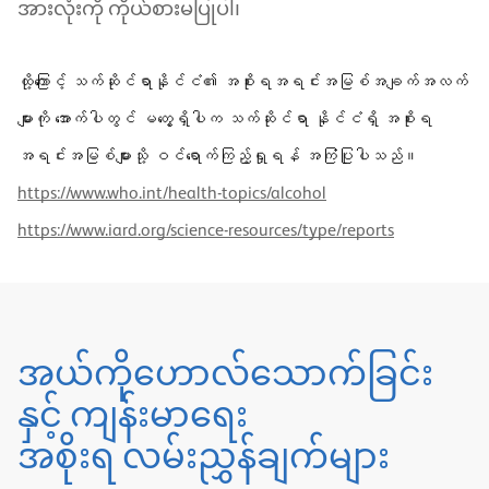
အားလုံးကို ကိုယ်စားမပြုပါ၊
ထို့ကြောင့် သက်ဆိုင်ရာနိုင်ငံ၏ အစိုးရအရင်းအမြစ်အချက်အလက်
များကို အောက်ပါတွင် မတွေ့ရှိပါက သက်ဆိုင်ရာ နိုင်ငံရှိ အစိုးရ
အရင်းအမြစ်များသို့ ဝင်ရောက်ကြည့်ရှုရန် အကြံပြုပါသည်။
https://www.who.int/health-topics/alcohol
https://www.iard.org/science-resources/type/reports
အယ်ကိုဟောလ်သောက်ခြင်း
နှင့် ကျန်းမာရေး
အစိုးရ လမ်းညွှန်ချက်များ