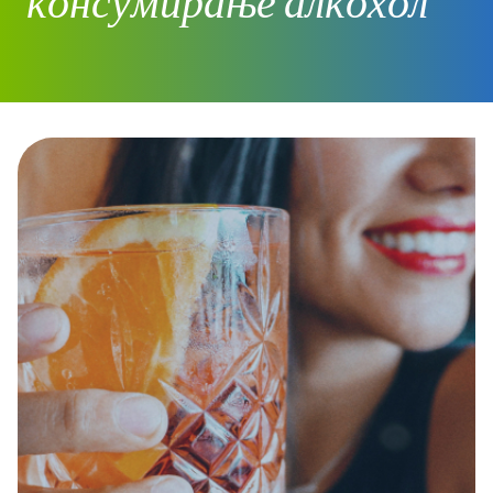
консумирање алкохол