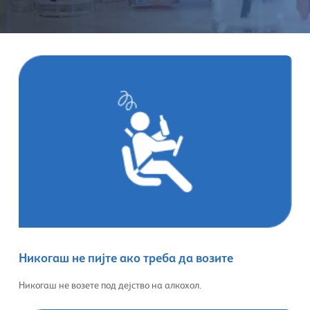
Никогаш не пијте ако треба да возите
Никогаш не возете под дејство на алкохол.