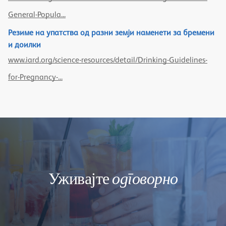
General-Popula...
Резиме на упатства од разни земји наменети за бремени
и доилки
www.iard.org/science-resources/detail/Drinking-Guidelines-
for-Pregnancy-...
Уживајте
одговорно