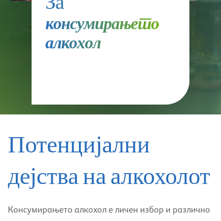
За
консумирањето
алкохол
Потенцијални
дејства на алкохолот
Консумирањето алкохол е личен избор и различно