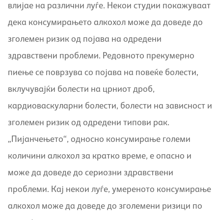
влијае на различни луѓе. Некои студии покажуваат
дека консумирањето алкохол може да доведе до
зголемен ризик од појава на одредени
здравствени проблеми. Редовното прекумерно
пиење се поврзува со појава на повеќе болести,
вклучувајќи болести на црниот дроб,
кардиоваскуларни болести, болести на зависност и
зголемен ризик од одредени типови рак.
„Пијанчењето“, односно консумирање големи
количини алкохол за кратко време, е опасно и
може да доведе до сериозни здравствени
проблеми. Кај некои луѓе, умереното консумирање
алкохол може да доведе до зголемени ризици по