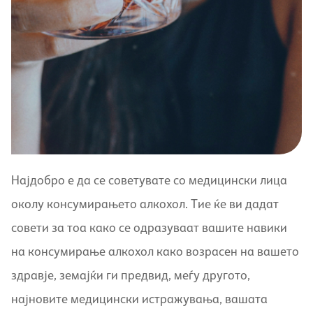
Најдобро е да се советувате со медицински лица
околу консумирањето алкохол. Тие ќе ви дадат
совети за тоа како се одразуваат вашите навики
на консумирање алкохол како возрасен на вашето
здравје, земајќи ги предвид, меѓу другото,
најновите медицински истражувања, вашата