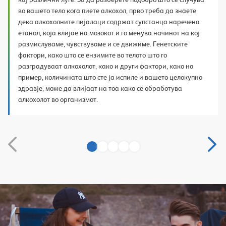
во вашето тело кога пиете алкохол, прво треба да знаете
дека алкохолните пијалаци содржат супстанца наречена
етанол, која влијае на мозокот и го менува начинот на кој
размислуваме, чувствуваме и се движиме. Генетските
фактори, како што се ензимите во телото што го
разградуваат алкохолот, како и други фактори, како на
пример, количината што сте ја испиле и вашето целокупно
здравје, може да влијаат на тоа како се обработува
алкохолот во организмот.
1
2
3
4
5