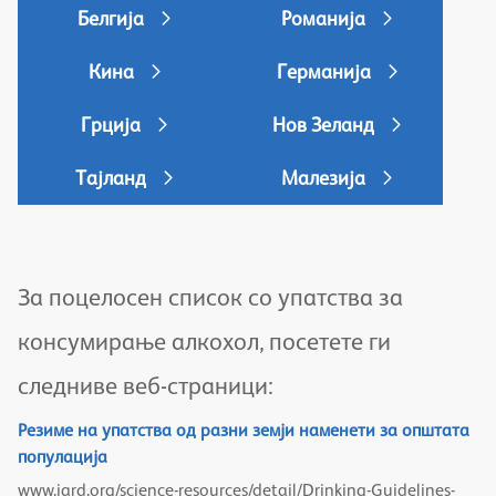
Белгија
Романија
Кина
Германија
Грција
Нов Зеланд
Тајланд
Малезија
За поцелосен список со упатства за
консумирање алкохол, посетете ги
следниве веб-страници:
Резиме на упатства од разни земји наменети за општата
популација
www.iard.org/science-resources/detail/Drinking-Guidelines-