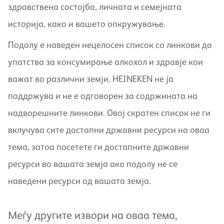
здравствена состојба, личната и семејната
историја, како и вашето опкружување.
Подолу е наведен нецелосен список со линкови до
упатства за консумирање алкохол и здравје кои
важат во различни земји. HEINEKEN не ја
поддржува и не е одговорен за содржината на
надворешните линкови. Овој скратен список не ги
вклучува сите достапни државни ресурси на оваа
тема, затоа посетете ги достапните државни
ресурси во вашата земја ако подолу не се
наведени ресурси од вашата земја.
Меѓу другите извори на оваа тема,