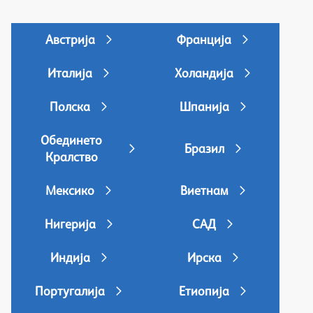
Австрија
Франција
Италија
Холандија
Полска
Шпанија
Обединето
Бразил
Кралство
Мексико
Виетнам
Нигерија
САД
Индија
Ирска
Португалија
Етиопија