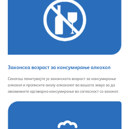
Законска возраст за консумирање алкохол
Секогаш почитувајте ја законската возраст за консумирање
алкохол и прописите околу алкохолот во вашата земја за да
овозможите одговорно консумирање во согласност со законот.