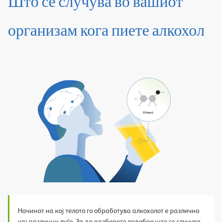
Што се случува во вашиот
организам кога пиете алкохол
Play
Video
Начинот на кој телото го обработува алкохолот е различно
кај различни луѓе. За да разберете подобро што се случува