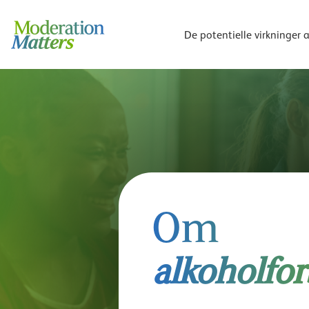
Gå
til
De potentielle virkninger 
hovedindhold
Om
alkoholfo