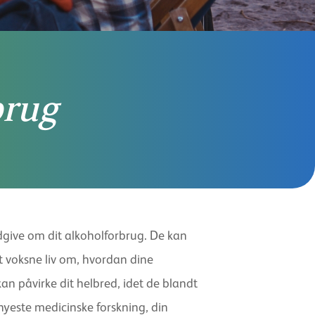
brug
ådgive om dit alkoholforbrug. De kan
t voksne liv om, hvordan dine
n påvirke dit helbred, idet de blandt
nyeste medicinske forskning, din