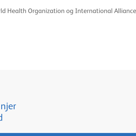
d Health Organization og International Alliance
njer
d