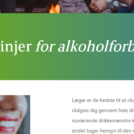
injer
for alkoholfor
Læger er de bedste til at r
rådgive dig gennem hele di
nuværende drikkemønstre ka
andet tager hensyn til den 