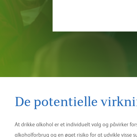
De potentielle virkni
At drikke alkohol er et individuelt valg og påvirker
alkoholforbrug og en øget risiko for at udvikle visse