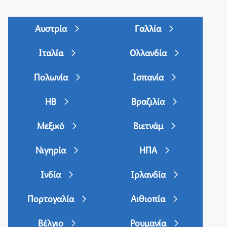
Αυστρία
Γαλλία
Ιταλία
Ολλανδία
Πολωνία
Ισπανία
ΗΒ
Βραζιλία
Μεξικό
Βιετνάμ
Νιγηρία
ΗΠΑ
Ινδία
Ιρλανδία
Πορτογαλία
Αιθιοπία
Βέλγιο
Ρουμανία