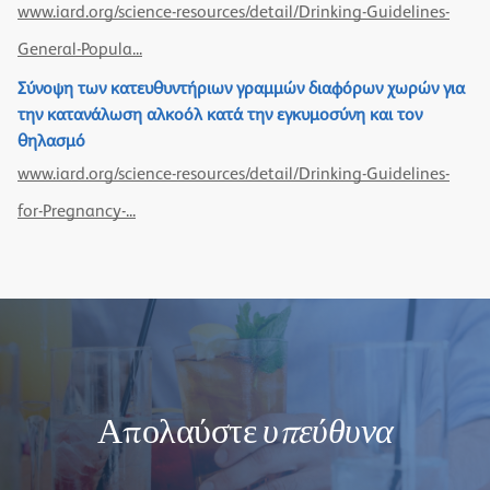
www.iard.org/science-resources/detail/Drinking-Guidelines-
General-Popula...
Σύνοψη των κατευθυντήριων γραμμών διαφόρων χωρών για
την κατανάλωση αλκοόλ κατά την εγκυμοσύνη και τον
θηλασμό
www.iard.org/science-resources/detail/Drinking-Guidelines-
for-Pregnancy-...
Απολαύστε
υπεύθυνα