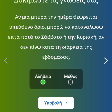
Δοκιμάστε τις γνώσεις σας
Αν μια μπύρα την ημέρα θεωρείται
Εί
υπεύθυνο όριο, μπορώ να καταναλώσω
επτά ποτά το Σάββατο ή την Κυριακή, αν
δεν πίνω κατά τη διάρκεια της
εβδομάδας.
Αλήθεια
Μύθος
Υποβολή